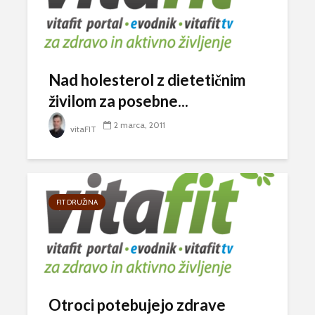
Nad holesterol z dietetičnim
živilom za posebne...
2 marca, 2011
vitaFIT
FIT DRUŽINA
Otroci potebujejo zdrave