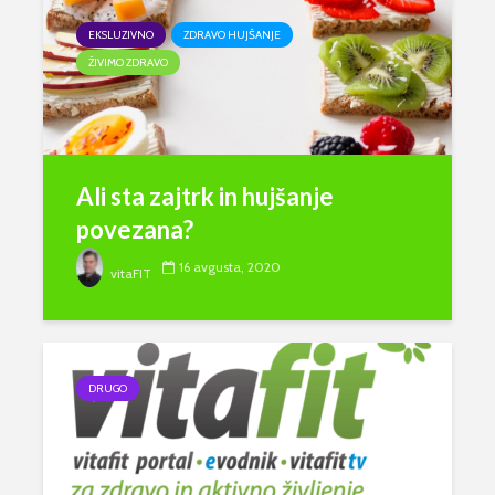
EKSLUZIVNO
ZDRAVO HUJŠANJE
ŽIVIMO ZDRAVO
Ali sta zajtrk in hujšanje
povezana?
16 avgusta, 2020
vitaFIT
DRUGO