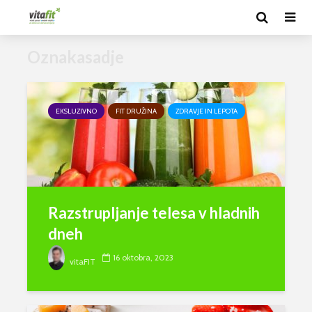
Oznakasadje
EKSLUZIVNO
FIT DRUŽINA
ZDRAVJE IN LEPOTA
Razstrupljanje telesa v hladnih
dneh
16 oktobra, 2023
vitaFIT