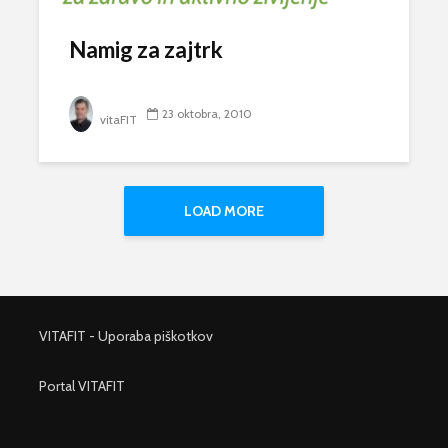
Namig za zajtrk
23 oktobra, 2010
vitaFIT
LOAD MORE
VITAFIT - Uporaba piškotkov
Portal VITAFIT