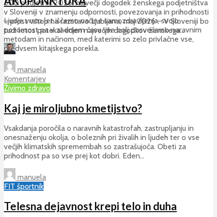
AKUPUNKTURA
500 podjetnic 2026: največji dogodek ženskega podjetništva
v Sloveniji v znamenju odpornosti, povezovanja in prihodnosti
Ljudje vrsto let iščemo načine samozdravljenja, svojo
– prost vstop na razstavo Ljubljana, maj 2026 – V Sloveniji bo
pozornost pa v zadnjem času vse bolj posvečamo naravnim
tudi letos potekal eden največjih dogodkov ženskega...
metodam in načinom, med katerimi so zelo privlačne vse,
predvsem kitajskega porekla.
vitaFIT
Dodaj komentar
manuela
Komentarjev
Živimo zdravo
Kaj je miroljubno kmetijstvo?
Vsakdanja poročila o naravnih katastrofah, zastrupljanju in
onesnaženju okolja, o boleznih pri živalih in ljudeh ter o vse
večjih klimatskih spremembah so zastrašujoča. Obeti za
prihodnost pa so vse prej kot dobri. Eden...
manuela
FIT športnik
Telesna dejavnost krepi telo in duha