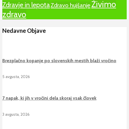
Živimo
Zdravje in lepota
Zdravo hujšanje
zdravo
Nedavne Objave
Brezplačno kopanje po slovenskih mestih blaži vročino
5 avgusta, 2026
7 napak, ki jih v vročini dela skoraj vsak človek
3 avgusta, 2026