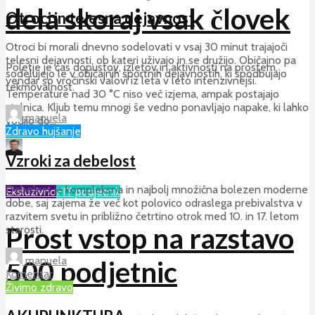
dela skoraj vsak človek
Otroci in telesna dejavnost
Otroci bi morali dnevno sodelovati v vsaj 30 minut trajajoči
telesni dejavnosti, ob kateri uživajo in se družijo. Običajno pa
Poletje je čas dopustov, izletov in aktivnosti na prostem,
sodelujejo le v običajnih športnih dejavnostih, ki spodbujajo
vendar so vročinski valovi iz leta v leto intenzivnejši.
tekmovalnost.
Temperature nad 30 °C niso več izjema, ampak postajajo
stalnica. Kljub temu mnogi še vedno ponavljajo napake, ki lahko
manuela
vodijo do...
Zdravo hujšanje
vitaFIT
Vzroki za debelost
Dodaj komentar
Debelost je kompleksna in najbolj množična bolezen moderne
Eksluzivno
FIT podjetnik
dobe, saj zajema že več kot polovico odraslega prebivalstva v
razvitem svetu in približno četrtino otrok med 10. in 17. letom
Prost vstop na razstavo
starosti.
manuela
500 podjetnic
Komentar
Živimo zdravo