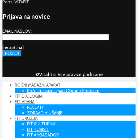
Portal VITAFIT
Prijava na novice
EMAIL NASLOV:
[recaptcha]
©Vitafit.si Vse pravice pridržane
ROČNI MASAŽNI APARAT
Ročni masažni aparat Sport / Premium
FIT EKOLOGIJA
FIT HRANA
RECEPTI
ZDRAVO HUJŠANJE
FIT DRUŽBA
FIT KULTURNIK
FIT TURIST
FIT AMBASADOR