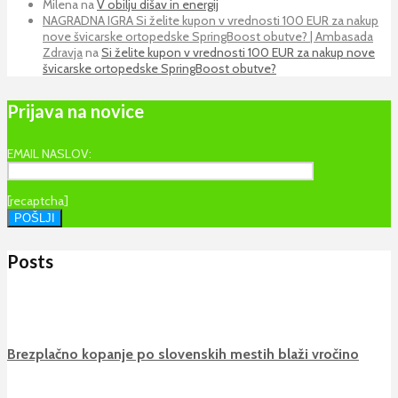
Milena
na
V obilju dišav in energij
NAGRADNA IGRA Si želite kupon v vrednosti 100 EUR za nakup
nove švicarske ortopedske SpringBoost obutve? | Ambasada
Zdravja
na
Si želite kupon v vrednosti 100 EUR za nakup nove
švicarske ortopedske SpringBoost obutve?
Prijava na novice
EMAIL NASLOV:
[recaptcha]
Posts
Brezplačno kopanje po slovenskih mestih blaži vročino