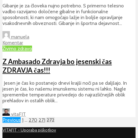
Gibanje je za človeka nujno potrebno. S primerno telesno
vadbo razvijamo določene gibalne in funkcionalne
sposobnosti, ki nam omogočajo lažje in boljše opravljanje
vsakodnevnih obveznosti. Gibanje in športna dejavnost...
manuela
Komentar
Živimo zdravo
Z Ambasado Zdravja bo jesenski čas
ZDRAVJA čas!!!
Jesen je čas ko postanejo dnevi krajši noči pa se daljšajo. In
jesen je čas, ko našemu imunskemu sistemu ni lahko. Nagle
spremembe temperature privedejo do najrazličnejših oblik
prehladov in ostalih oblik...
vitaFIT
Previous
1
…
270
271
272
VITAFIT - Uporaba piškotkov