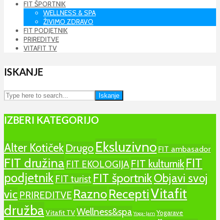
FIT ŠPORTNIK
WELLNESS & SPA
ŽIVIMO ZDRAVO
FIT PODJETNIK
PRIREDITVE
VITAFIT TV
ISKANJE
Iskanje
IZBERI KATEGORIJO
Eksluzivno
Alter Kotiček
Drugo
FIT ambasador
FIT družina
FIT
FIT kulturnik
FIT EKOLOGIJA
podjetnik
FIT športnik
Objavi svoj
FIT turist
Vitafit
Razno
Recepti
vic
PRIREDITVE
družba
Wellness&spa
Vitafit TV
Yogarave
Yoga-Jam