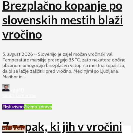
Brezplačno kopanje po
slovenskih mestih blaži
vročino
5. avgust 2026 – Slovenijo je zajel močan vročinski val.
Temperature marsikje presegajo 35 °C, zato nekatere občine
občanom omogočajo brezplačen vstop na mestna kopališča,
da bi se lažje zaščitili pred vročino. Med njimi so Ljubljana,
Maribor in...
vitaFIT
Dodaj komentar
Eksluzivno
Živimo zdravo
7 napak, ki jih v vročini
FIT družina