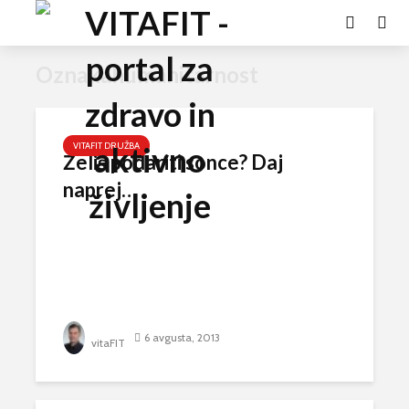
Oznakahumanitarnost
VITAFIT DRUŽBA
Želiš podariti sonce? Daj
naprej…
6 avgusta, 2013
vitaFIT