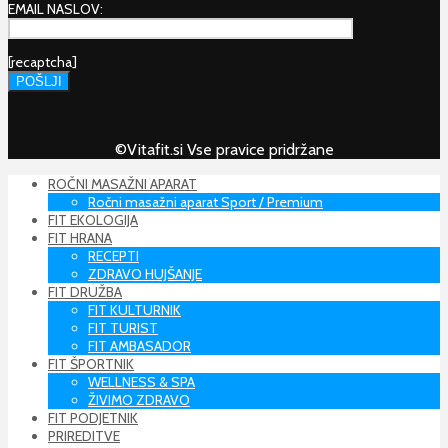
EMAIL NASLOV:
[recaptcha]
©Vitafit.si Vse pravice pridržane
ROČNI MASAŽNI APARAT
Ročni masažni aparat Sport / Premium
FIT EKOLOGIJA
FIT HRANA
RECEPTI
ZDRAVO HUJŠANJE
FIT DRUŽBA
FIT KULTURNIK
FIT TURIST
FIT AMBASADOR
FIT ŠPORTNIK
WELLNESS & SPA
ŽIVIMO ZDRAVO
FIT PODJETNIK
PRIREDITVE