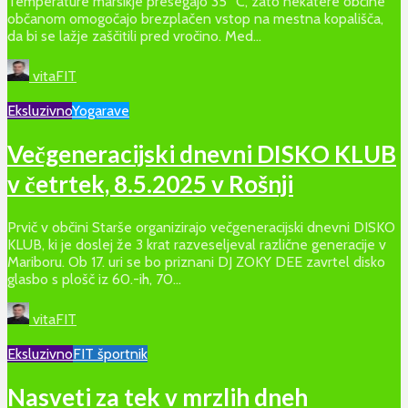
Temperature marsikje presegajo 35 °C, zato nekatere občine
občanom omogočajo brezplačen vstop na mestna kopališča,
da bi se lažje zaščitili pred vročino. Med...
vitaFIT
Eksluzivno
Yogarave
Večgeneracijski dnevni DISKO KLUB
v četrtek, 8.5.2025 v Rošnji
Prvič v občini Starše organizirajo večgeneracijski dnevni DISKO
KLUB, ki je doslej že 3 krat razveseljeval različne generacije v
Mariboru. Ob 17. uri se bo priznani DJ ZOKY DEE zavrtel disko
glasbo s plošč iz 60.-ih, 70...
vitaFIT
Eksluzivno
FIT športnik
Nasveti za tek v mrzlih dneh