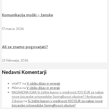
Komunikacija moški – ženske
17 marca, 2026
Ali se znamo pogovarjati?
23 februarja, 2026
Nedavni Komentarji
vitaFIT
na
V obilju dišav in energij
Milena
na
V obilju dišav in energij
NAGRADNA IGRA Si želite kupon v vrednosti 100 EUR za nakup
nove švicarske ortopedske SpringBoost obutve? | Ambasada
Zdravja
na
Si želite kupon v vrednosti 100 EUR za nakup nove
švicarske ortopedske SpringBoost obutve?