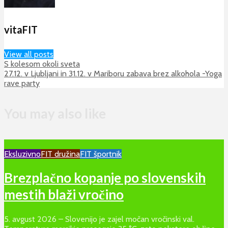
vitaFIT
View all posts
S kolesom okoli sveta
27.12. v Ljubljani in 31.12. v Mariboru zabava brez alkohola -Yoga
rave party
You may also like
Eksluzivno
FIT družina
FIT športnik
Brezplačno kopanje po slovenskih
mestih blaži vročino
5. avgust 2026 – Slovenijo je zajel močan vročinski val.