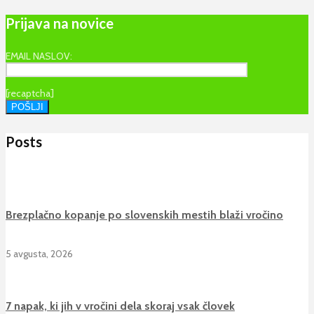
Prijava na novice
EMAIL NASLOV:
[recaptcha]
Posts
Brezplačno kopanje po slovenskih mestih blaži vročino
5 avgusta, 2026
7 napak, ki jih v vročini dela skoraj vsak človek