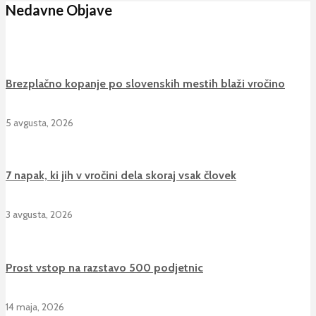
Nedavne Objave
Brezplačno kopanje po slovenskih mestih blaži vročino
5 avgusta, 2026
7 napak, ki jih v vročini dela skoraj vsak človek
3 avgusta, 2026
Prost vstop na razstavo 500 podjetnic
14 maja, 2026