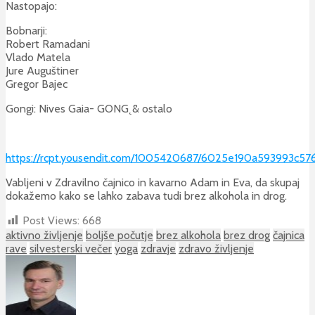
Nastopajo:
Bobnarji:
Robert Ramadani
Vlado Matela
Jure Auguštiner
Gregor Bajec
Gongi: Nives Gaia- GONG˛& ostalo
https://rcpt.yousendit.com/1005420687/6025e190a593993c57
Vabljeni v Zdravilno čajnico in kavarno Adam in Eva, da skupaj
dokažemo kako se lahko zabava tudi brez alkohola in drog.
Post Views:
668
aktivno življenje
boljše počutje
brez alkohola
brez drog
čajnica
rave
silvesterski večer
yoga
zdravje
zdravo življenje