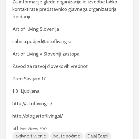
Za informacije glede organizacije in izvedbe lahko
kontaktirate predstavnico glavnega organizatorja
fundacije
Art of living Slovenija
sabina.podjed@artofliving.si
Art of Living v Sloveniji zastopa
Zavod za razvoj človekovih vrednot
Pred Savljam 17
1131 Ljubljana
http://artofliving.si/
http://blog.artofliving.si/
Post Views:
600
aktivno življenje
boljše počutje
Dalaj Eegol