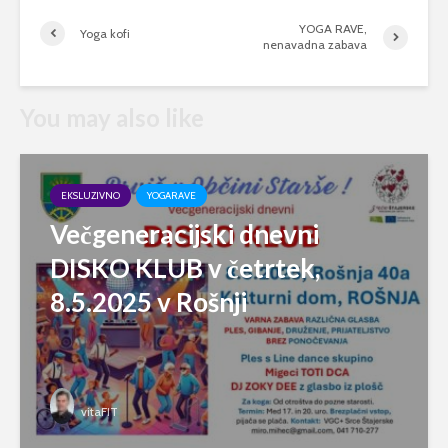
YOGA RAVE,
Yoga kofi
nenavadna zabava
You may also like
EKSLUZIVNO
YOGARAVE
Večgeneracijski dnevni
DISKO KLUB v četrtek,
8.5.2025 v Rošnji
vitaFIT