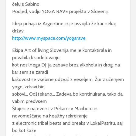
čelu s Sabino
Podjed, vodjo YOGA RAVE projekta v Sloveniji.
Ideja prihaja iz Argentine in je osvojila že kar nekaj
držav:
http://www.myspace.com/yogarave
Ekipa Art of living Slovenija me je kontaktirala in
povabila k sodelovanju
kot nosilnega DJ-ja zabave brez alkohola in drog, na
kar sem se zaradi
kakovostne vsebine odzval z veseljem. Žur z učenjem
yoge, zdravi bio
sokovi… Odštekano… Zadeva bo kontinuirana, tako da
vabim predvsem
Štajerce na event v Pekarni v Mariboru in
novomeščane na healthy rekreiranje
z electronic tribal beats and breaks v LokalPatritu, saj
bo kot kaže