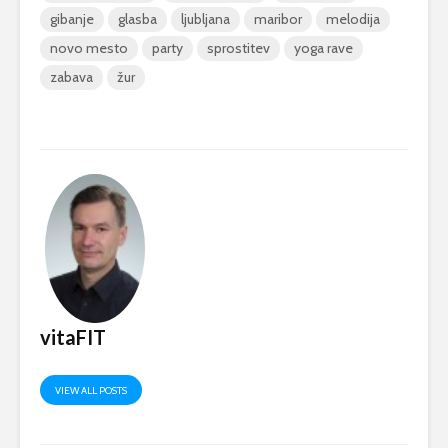
gibanje
glasba
ljubljana
maribor
melodija
novo mesto
party
sprostitev
yoga rave
zabava
žur
vitaFIT
VIEW ALL POSTS