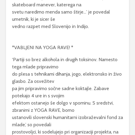
vročini dela skoraj
skateboard manever, katerega na
vsak človek
svetu naredimo menda samo štirje…’ je povedal
3 avgusta, 2026
umetnik, ki je sicer še
vedno razpet med Slovenijo in Indijo.
Prost vstop na
razstavo 500
podjetnic
14 maja, 2026
*VABLJENI NA YOGA RAVE! *
‘Partiji so brez alkohola in drugih toksinov. Namesto
tega mlade pripravimo
do plesa s tehnikami dihanja, jogo, elektronsko in živo
glasbo. Za osvežitev
pa jim pripravimo sočne sadne koktajle. Zabave
potekajo 4 ure in s svojim
efektom ostanejo še dolgo v spominu. S sredstvi,
zbranimi z YOGA RAVE, bomo
ustanovili slovenski humanitarni izobraževalni fond za
mlade,’ so povedali
prostovoljci, ki sodelujejo pri organizaciji projekta, na