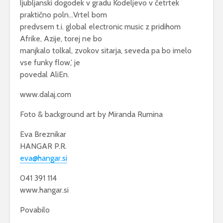
ljubljanski dogodek v gradu Kodeljevo v četrtek
praktično poln…Vrtel bom
predvsem t.i. global electronic music z pridihom
Afrike, Azije, torej ne bo
manjkalo tolkal, zvokov sitarja, seveda pa bo imelo
vse funky flow,’ je
povedal AliEn.
www.dalaj.com
Foto & background art by Miranda Rumina
Eva Breznikar
HANGAR P.R.
eva@hangar.si
041 391 114
www.hangar.si
Povabilo