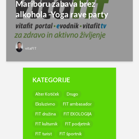
Mariboru zabava brez
alkohola -Yoga rave party
vitaFIT
KATEGORIJE
Alter Kotiček
Drugo
Eksluzivno
FIT ambasador
FIT družina
FIT EKOLOGIJA
FIT kulturnik
FIT podjetnik
FIT turist
FIT športnik