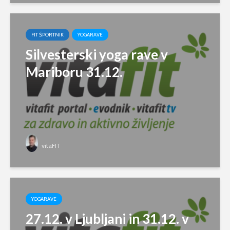
FIT ŠPORTNIK
YOGARAVE
Silvesterski yoga rave v
Mariboru 31.12.
vitaFIT
YOGARAVE
27.12. v Ljubljani in 31.12. v