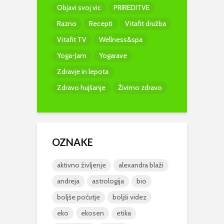
Objavi svoj vic
PRIREDITVE
Razno
Recepti
Vitafit družba
Vitafit TV
Wellness&spa
Yoga-Jam
Yogarave
Zdravje in lepota
Zdravo hujšanje
Živimo zdravo
OZNAKE
aktivno življenje
alexandra blaži
andreja
astrologija
bio
boljše počutje
boljši videz
eko
ekosen
etika