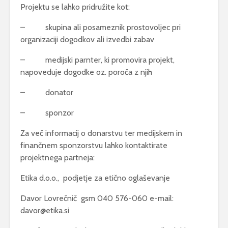
Projektu se lahko pridružite kot:
– skupina ali posameznik prostovoljec pri
organizaciji dogodkov ali izvedbi zabav
– medijski parnter, ki promovira projekt,
napoveduje dogodke oz. poroča z njih
– donator
– sponzor
Za več informacij o donarstvu ter medijskem in
finančnem sponzorstvu lahko kontaktirate
projektnega partneja:
Etika d.o.o., podjetje za etično oglaševanje
Davor Lovrečnič gsm 040 576-060 e-mail:
davor@etika.si