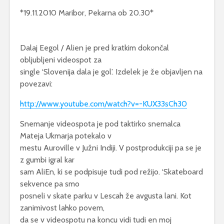
*19.11.2010 Maribor, Pekarna ob 20.30*
Dalaj Eegol / Alien je pred kratkim dokončal
obljubljeni videospot za
single ‘Slovenija dala je gol’. Izdelek je že objavljen na
povezavi:
http://www.youtube.com/watch?v=-KUX33sCh30
Snemanje videospota je pod taktirko snemalca
Mateja Ukmarja potekalo v
mestu Auroville v Južni Indiji. V postprodukciji pa se je
z gumbi igral kar
Brezplačno kopanje
Komunika
po slovenskih
moški – ž
sam AliEn, ki se podpisuje tudi pod režijo. ‘Skateboard
mestih blaži
17 marca
sekvence pa smo
vročino
posneli v skate parku v Lescah že avgusta lani. Kot
Ali se zn
5 avgusta, 2026
zanimivost lahko povem,
pogovarja
da se v videospotu na koncu vidi tudi en moj
7 napak, ki jih v
026
23 februa