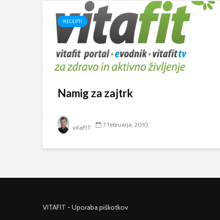
RECEPTI
Namig za zajtrk
7 februarja, 2010
vitaFIT
VITAFIT - Uporaba piškotkov