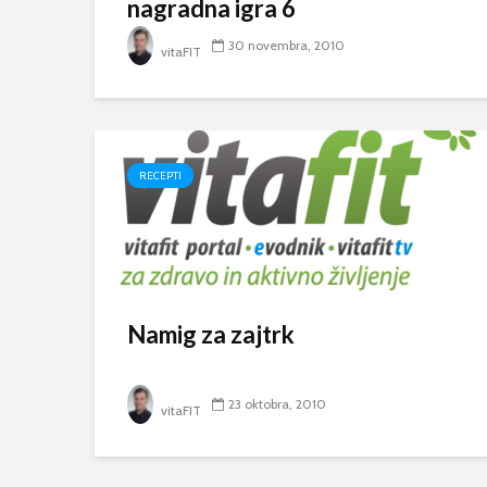
nagradna igra 6
30 novembra, 2010
vitaFIT
RECEPTI
Namig za zajtrk
23 oktobra, 2010
vitaFIT