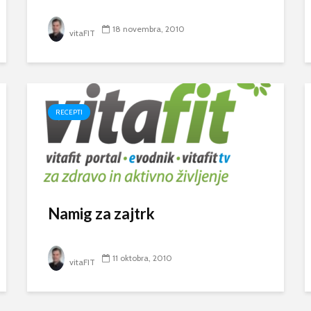
18 novembra, 2010
vitaFIT
RECEPTI
Namig za zajtrk
11 oktobra, 2010
vitaFIT
Brezplačno kopan
po slovenskih