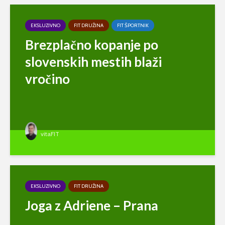
EKSLUZIVNO
FIT DRUŽINA
FIT ŠPORTNIK
Brezplačno kopanje po
slovenskih mestih blaži
vročino
vitaFIT
EKSLUZIVNO
FIT DRUŽINA
Joga z Adriene – Prana