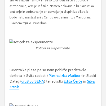
zbirke eksperimentov. Imeli so tudi delavnice s področja
vročini dela skoraj
astronomije, kemije in fizike. Namen delavnic je bil skupinsko
vsak človek
druženje in sodelovanje pri ustvarjanju skupin izdelkov, ki
3 avgusta, 2026
bodo nato razstavljeni v Centru eksperimentov Maribor na
Prost vstop na
Glavnem trgu 20 v Mariboru.
razstavo 500
podjetnic
14 maja, 2026
Kotiček za eksperimente.
Orientalke plese pa so nam pobliže predstavile
dekleta iz Svita radosti (
Plesna izba Maribor
) in Sladki
Datelj (
društvo SENA
) ter solistki
Edita Čerče
in
Silva
Krsnik