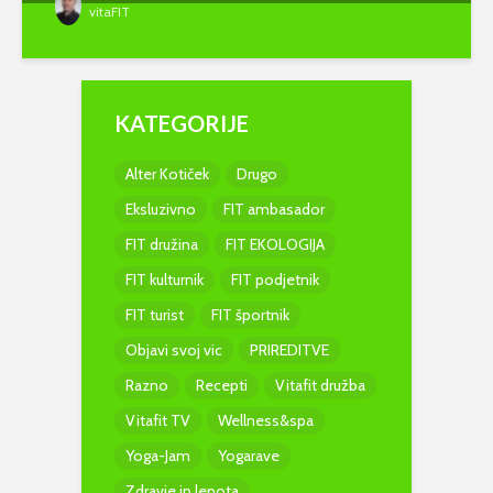
vitaFIT
KATEGORIJE
Alter Kotiček
Drugo
Eksluzivno
FIT ambasador
FIT družina
FIT EKOLOGIJA
FIT kulturnik
FIT podjetnik
FIT turist
FIT športnik
Objavi svoj vic
PRIREDITVE
Razno
Recepti
Vitafit družba
Vitafit TV
Wellness&spa
Yoga-Jam
Yogarave
Zdravje in lepota