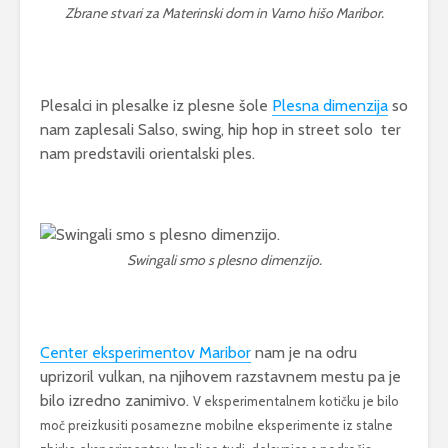
Zbrane stvari za Materinski dom in Varno hišo Maribor.
Plesalci in plesalke iz plesne šole
Plesna dimenzija
so
nam zaplesali Salso, swing, hip hop in street solo ter
nam predstavili orientalski ples.
Swingali smo s plesno dimenzijo.
Brezplačno kopanje
Komunika
po slovenskih
moški – ž
Center eksperimentov Maribor
nam je na odru
mestih blaži
17 marca
uprizoril vulkan, na njihovem razstavnem mestu pa je
vročino
Ali se zn
bilo izredno zanimivo.
5 avgusta, 2026
V eksperimentalnem kotičku je bilo
pogovarja
moč preizkusiti posamezne mobilne eksperimente iz stalne
7 napak, ki jih v
026
23 februa