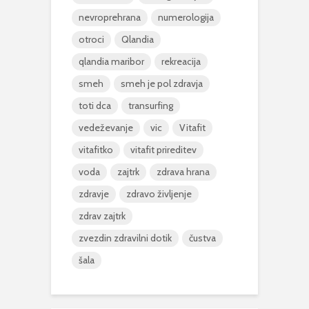
nevroprehrana
numerologija
otroci
Qlandia
qlandia maribor
rekreacija
smeh
smeh je pol zdravja
toti dca
transurfing
vedeževanje
vic
Vitafit
vitafitko
vitafit prireditev
voda
zajtrk
zdrava hrana
zdravje
zdravo življenje
zdrav zajtrk
zvezdin zdravilni dotik
čustva
šala