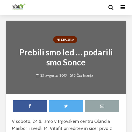
FIT DRUŽINA
Prebili smo led … podarili
smo Sonce
25 avgusta, 2013
3 Čas branja
V soboto, 24.8. smo v trgovskem centru Qlandia
Maribor izvedli 14. Vitafit prireditev in sicer prvo z