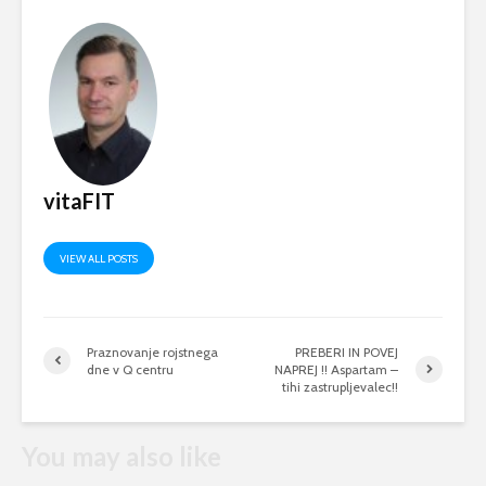
vitaFIT
VIEW ALL POSTS
Praznovanje rojstnega
PREBERI IN POVEJ
dne v Q centru
NAPREJ !! Aspartam –
tihi zastrupljevalec!!
You may also like