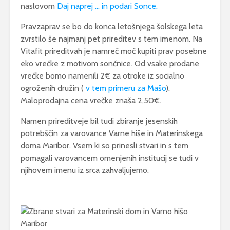
naslovom
Daj naprej … in podari Sonce.
Pravzaprav se bo do konca letošnjega šolskega leta
zvrstilo še najmanj pet prireditev s tem imenom. Na
Vitafit prireditvah je namreč moč kupiti prav posebne
eko vrečke z motivom sončnice. Od vsake prodane
vrečke bomo namenili 2€ za otroke iz socialno
ogroženih družin (
v tem primeru za Mašo
).
Maloprodajna cena vrečke znaša 2,50€.
Namen prireditveje bil tudi zbiranje jesenskih
potrebščin za varovance Varne hiše in Materinskega
doma Maribor. Vsem ki so prinesli stvari in s tem
pomagali varovancem omenjenih institucij se tudi v
njihovem imenu iz srca zahvaljujemo.