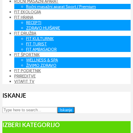
ROČNI MASAŽNI APARAT
Ročni masažni aparat Sport / Premium
FIT EKOLOGIJA
FIT HRANA
RECEPTI
ZDRAVO HUJŠANJE
FIT DRUŽBA
FIT KULTURNIK
FIT TURIST
FIT AMBASADOR
FIT ŠPORTNIK
WELLNESS & SPA
ŽIVIMO ZDRAVO
FIT PODJETNIK
PRIREDITVE
VITAFIT TV
ISKANJE
Iskanje
IZBERI KATEGORIJO