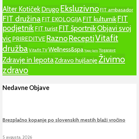
Eksluzivno
Alter Kotiček
Drugo
FIT ambasador
FIT družina
FIT
FIT kulturnik
FIT EKOLOGIJA
podjetnik
FIT športnik
Objavi svoj
FIT turist
Vitafit
Razno
Recepti
vic
PRIREDITVE
družba
Wellness&spa
Vitafit TV
Yogarave
Yoga-Jam
Živimo
Zdravje in lepota
Zdravo hujšanje
zdravo
Nedavne Objave
Brezplačno kopanje po slovenskih mestih blaži vročino
5 avgusta, 2026