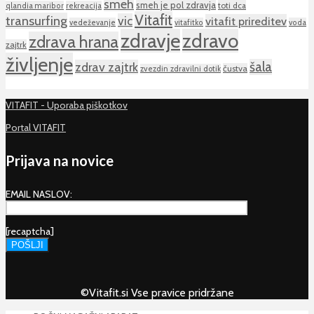
smeh
smeh je pol zdravja
toti dca
qlandia maribor
rekreacija
Vitafit
transurfing
vic
vitafit prireditev
vedeževanje
vitafitko
voda
zdravje
zdravo
zdrava hrana
zajtrk
življenje
šala
zdrav zajtrk
čustva
zvezdin zdravilni dotik
VITAFIT - Uporaba piškotkov
Portal VITAFIT
Prijava na novice
EMAIL NASLOV:
[recaptcha]
©Vitafit.si Vse pravice pridržane