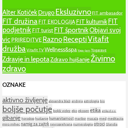
Eksluzivno
Alter Kotiček
Drugo
FIT ambasador
FIT družina
FIT
FIT kulturnik
FIT EKOLOGIJA
podjetnik
FIT športnik
Objavi svoj
FIT turist
Vitafit
Razno
Recepti
vic
PRIREDITVE
družba
Wellness&spa
Vitafit TV
Yogarave
Yoga-Jam
Živimo
Zdravje in lepota
Zdravo hujšanje
zdravo
OZNAKE
aktivno življenje
alexandra blaži
andreja
astrologija
bio
boljše počutje
etika
boljši videz
eko
ekosen
etika d.o.o.
gibanje
humanitarnost
hujšanje
med
meditacija
horoskop
maribor
masaža
namig za zajtrk
otroci
miro mihec
nevroprehrana
numerologija
Qlandia