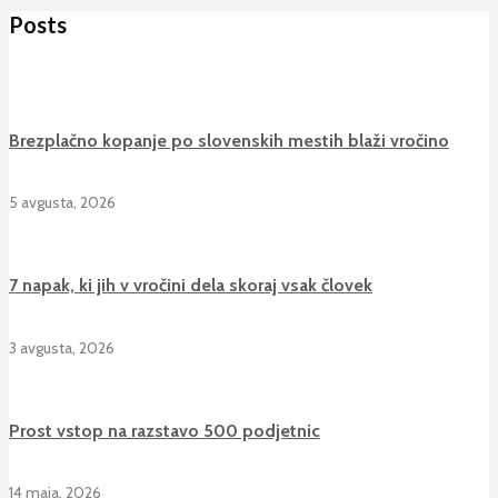
Posts
Brezplačno kopanje po slovenskih mestih blaži vročino
5 avgusta, 2026
7 napak, ki jih v vročini dela skoraj vsak človek
3 avgusta, 2026
Prost vstop na razstavo 500 podjetnic
14 maja, 2026