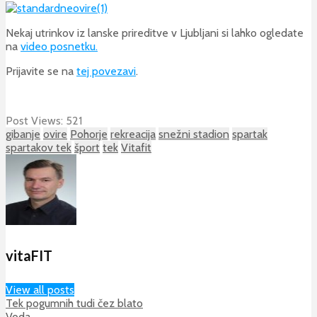
Nekaj utrinkov iz lanske prireditve v Ljubljani si lahko ogledate
na
video posnetku.
Prijavite se na
tej povezavi
.
Post Views:
521
gibanje
ovire
Pohorje
rekreacija
snežni stadion
spartak
spartakov tek
šport
tek
Vitafit
vitaFIT
View all posts
Tek pogumnih tudi čez blato
Voda