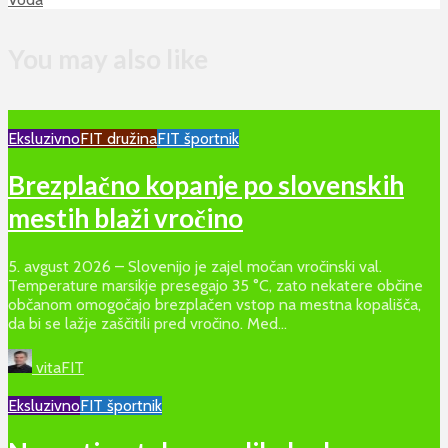
You may also like
Eksluzivno
FIT družina
FIT športnik
Brezplačno kopanje po slovenskih
mestih blaži vročino
5. avgust 2026 – Slovenijo je zajel močan vročinski val.
Temperature marsikje presegajo 35 °C, zato nekatere občine
občanom omogočajo brezplačen vstop na mestna kopališča,
da bi se lažje zaščitili pred vročino. Med...
vitaFIT
Eksluzivno
FIT športnik