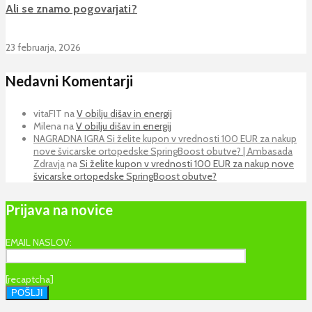
Ali se znamo pogovarjati?
23 februarja, 2026
Nedavni Komentarji
vitaFIT
na
V obilju dišav in energij
Milena
na
V obilju dišav in energij
NAGRADNA IGRA Si želite kupon v vrednosti 100 EUR za nakup
nove švicarske ortopedske SpringBoost obutve? | Ambasada
Zdravja
na
Si želite kupon v vrednosti 100 EUR za nakup nove
švicarske ortopedske SpringBoost obutve?
Prijava na novice
EMAIL NASLOV:
[recaptcha]