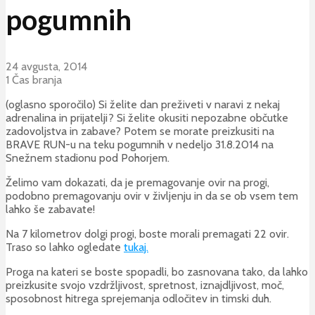
pogumnih
24 avgusta, 2014
1 Čas branja
(oglasno sporočilo) Si želite dan preživeti v naravi z nekaj
adrenalina in prijatelji? Si želite okusiti nepozabne občutke
zadovoljstva in zabave? Potem se morate preizkusiti na
BRAVE RUN-u na teku pogumnih v nedeljo 31.8.2014 na
Snežnem stadionu pod Pohorjem.
Želimo vam dokazati, da je premagovanje ovir na progi,
podobno premagovanju ovir v življenju in da se ob vsem tem
lahko še zabavate!
Na 7 kilometrov dolgi progi, boste morali premagati 22 ovir.
Traso so lahko ogledate
tukaj.
Proga na kateri se boste spopadli, bo zasnovana tako, da lahko
preizkusite svojo vzdržljivost, spretnost, iznajdljivost, moč,
sposobnost hitrega sprejemanja odločitev in timski duh.