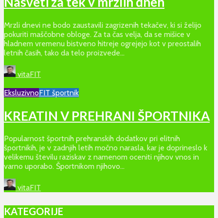
Nasveti za tek v mrzlih dneh
Mrzli dnevi ne bodo zaustavili zagrizenih tekačev, ki si želijo
pokuriti maščobne obloge. Za ta čas velja, da se mišice v
hladnem vremenu bistveno hitreje ogrejejo kot v preostalih
letnih časih, tako da telo proizvede...
vitaFIT
Eksluzivno
FIT športnik
KREATIN V PREHRANI ŠPORTNIKA
Popularnost športnih prehranskih dodatkov pri elitnih
športnikih, je v zadnjih letih močno narasla, kar je doprineslo k
velikemu številu raziskav z namenom oceniti njihov vnos in
varno uporabo. Športnikom njihovo...
vitaFIT
KATEGORIJE