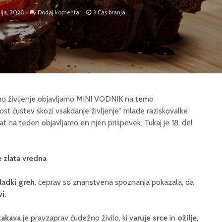
nija, 2020
Dodaj komentar
3 Čas branja
vno življenje objavljamo MINI VODNIK na temo
 čustev skozi vsakdanje življenje” mlade raziskovalke
rat na teden objavljamo en njen prispevek. Tukaj je 18. del
e zlata vredna
ladki greh
, čeprav so znanstvena spoznanja pokazala, da
i.
Brezplačno kopanje
Komunikacija
kakava
je pravzaprav čudežno živilo, ki
varuje srce
in
ožilje
,
po slovenskih
moški – ženske