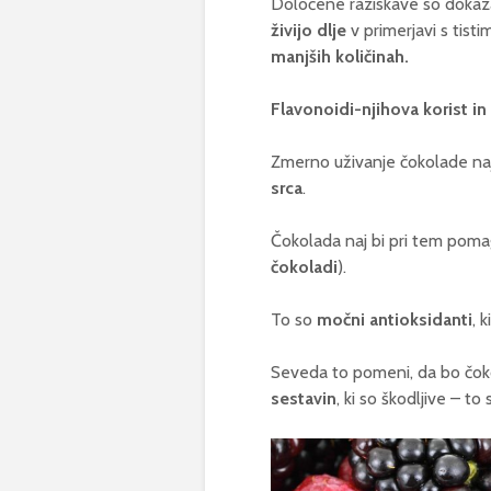
Določene raziskave so dokazal
živijo dlje
v primerjavi s tistim
manjših količinah.
Flavonoidi-njihova korist in
Zmerno uživanje čokolade naj
srca
.
Čokolada naj bi pri tem poma
čokoladi
).
To so
močni antioksidanti
, k
Seveda to pomeni, da bo čoko
sestavin
, ki so škodljive – to