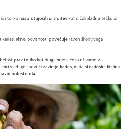
mestih blaži
17 marca, 2026
vročino
Ali se znamo
5 avgusta, 2026
širi toliko
nasprotujočih si trditev
kot o čokoladi, a težko bi
pogovarjati?
7 napak, ki jih v
23 februarja, 2026
vročini dela skoraj
vsak človek
a
karies, akne, odvisnost,
povečuje
raven škodljivega
3 avgusta, 2026
Prost vstop na
ebelost
prav toliko
kot druga hrana, če jo uživamo
v
razstavo 500
snici vsebuje snovi, ki
zavirajo karies
, in da
stearinska kislina
podjetnic
ravni holesterola.
14 maja, 2026