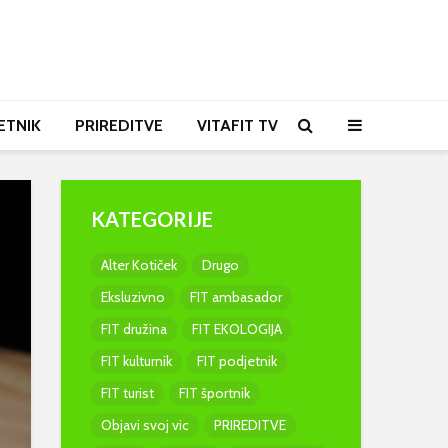
ETNIK
PRIREDITVE
VITAFIT TV
KATEGORIJE
Alter Kotiček
Drugo
Eksluzivno
FIT ambasador
FIT družina
FIT EKOLOGIJA
FIT kulturnik
FIT podjetnik
FIT turist
FIT športnik
Objavi svoj vic
PRIREDITVE