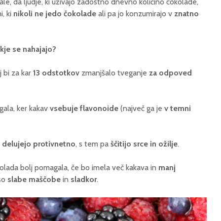
e, da ljudje, ki uživajo zadostno dnevno količino čokolade,
i, ki
nikoli ne jedo čokolade
ali pa jo konzumirajo v
znatno
 kje se nahajajo?
 bi za kar
13 odstotkov
zmanjšalo tveganje
za odpoved
gala, ker kakav
vsebuje flavonoide
(največ ga je
v temni
i
delujejo protivnetno
, s tem pa
ščitijo srce in ožilje
.
lada bolj pomagala, če bo imela več kakava in
manj
 so
slabe maščobe
in
sladkor
.