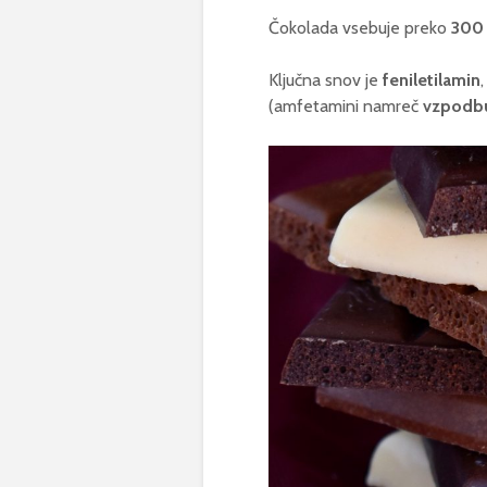
Čokolada vsebuje preko
300 
Ključna snov je
feniletilamin
(amfetamini namreč
vzpodbu