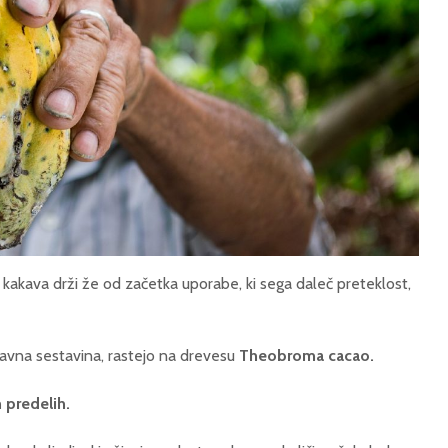
kakava drži že od začetka uporabe, ki sega daleč preteklost,
lavna sestavina, rastejo na drevesu
Theobroma cacao.
 predelih.