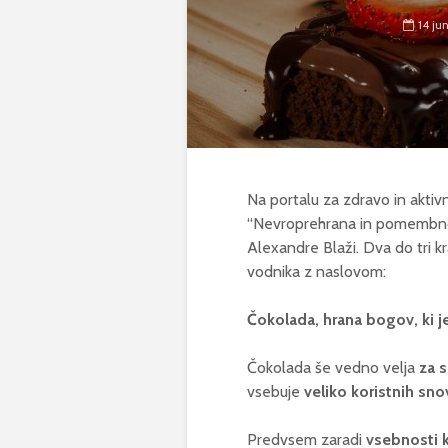
14 ju
Na portalu za zdravo in akti
“Nevroprehrana in pomembnost
Alexandre Blaži. Dva do tri k
vodnika z naslovom:
Čokolada, hrana bogov, ki j
Čokolada še vedno velja
za s
vsebuje
veliko koristnih snov
Predvsem zaradi
vsebnosti 