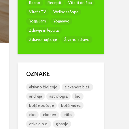
Razno
Recepti
Vitafit družba
Vitafit TV
Wellness&spa
Yoga-Jam
Yogarave
Zdravje in lepota
Zdravo hujšanje
Živimo zdravo
OZNAKE
aktivno življenje
alexandra blaži
andreja
astrologija
bio
boljše počutje
boljši videz
eko
ekosen
etika
Brezplačno kopanje
Komunikacij
etika d.o.o.
gibanje
po slovenskih
moški – žens