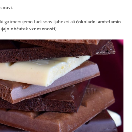
snovi.
, ki ga imenujemo tudi snov ljubezni ali
čokoladni amtefamin
jajo občutek vznesenosti
).