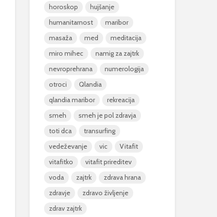
mestih blaži
horoskop
hujšanje
17 marca, 20
vročino
humanitarnost
maribor
Ali se znamo
5 avgusta, 2026
pogovarjati?
masaža
med
meditacija
7 napak, ki jih v
23 februarja
miro mihec
namig za zajtrk
vročini dela skoraj
vsak človek
nevroprehrana
numerologija
3 avgusta, 2026
otroci
Qlandia
Prost vstop na
qlandia maribor
rekreacija
razstavo 500
podjetnic
smeh
smeh je pol zdravja
14 maja, 2026
toti dca
transurfing
vedeževanje
vic
Vitafit
vitafitko
vitafit prireditev
voda
zajtrk
zdrava hrana
zdravje
zdravo življenje
zdrav zajtrk