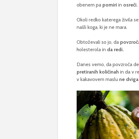
obenem pa
pomiri
in
osreči.
Okoli redko katerega živila se 
našli koga, ki je ne mara.
Obtoževali so jo, da
povzroč
holesterola in
da redi.
Danes vemo, da povzroča d
pretiranih količinah
in da v re
v kakavovem maslu
ne dviga 